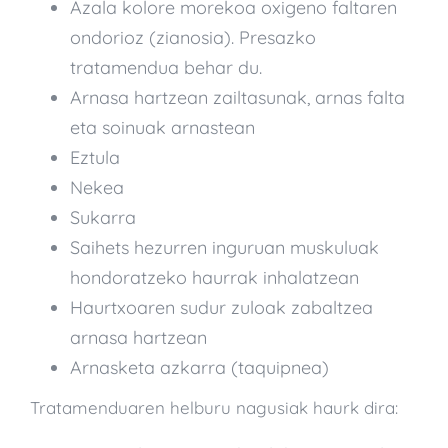
Azala kolore morekoa oxigeno faltaren
ondorioz (zianosia). Presazko
tratamendua behar du.
Arnasa hartzean zailtasunak, arnas falta
eta soinuak arnastean
Eztula
Nekea
Sukarra
Saihets hezurren inguruan muskuluak
hondoratzeko haurrak inhalatzean
Haurtxoaren sudur zuloak zabaltzea
arnasa hartzean
Arnasketa azkarra (taquipnea)
Tratamenduaren helburu nagusiak haurk dira: