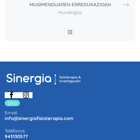
MUGIMENDUAREN ERREDUKAZIOAN
Hurrengoa
Orio
Email:
info@sinergiafisioterapia.com
Teléfonos:
943130577