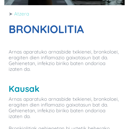
➤
Atzera
BRONKIOLITIA
Arnas aparatuko arnasbide txikienei, bronkoloei,
eragiten dien inflamazio gaixotasun bat da.
Gehienetan, infekzio biriko baten ondorioa
izaten da.
Kausak
Arnas aparatuko arnasbide txikienei, bronkoloei,
eragiten dien inflamazio gaixotasun bat da.
Gehienetan, infekzio biriko baten ondorioa
izaten da.
Bronkiolitiak gehienetan bi urtetik beherako