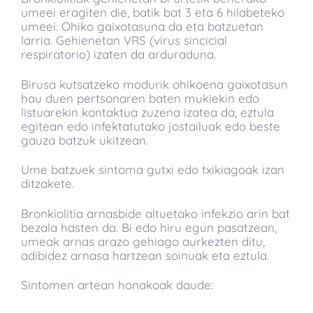
umeei eragiten die, batik bat 3 eta 6 hilabeteko
umeei. Ohiko gaixotasuna da eta batzuetan
larria. Gehienetan VRS (virus sincicial
respiratorio) izaten da arduraduna.
Birusa kutsatzeko modurik ohikoena gaixotasun
hau duen pertsonaren baten mukiekin edo
listuarekin kontaktua zuzena izatea da, eztula
egitean edo infektatutako jostailuak edo beste
gauza batzuk ukitzean.
Ume batzuek sintoma gutxi edo txikiagoak izan
ditzakete.
Bronkiolitia arnasbide altuetako infekzio arin bat
bezala hasten da. Bi edo hiru egun pasatzean,
umeak arnas arazo gehiago aurkezten ditu,
adibidez arnasa hartzean soinuak eta eztula.
Sintomen artean honakoak daude: