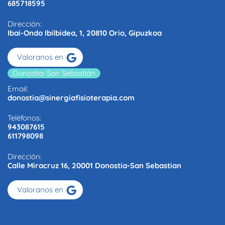
685718595
Dirección:
Ibai-Ondo Ibilbidea, 1, 20810 Orio, Gipuzkoa
Valoranos en
Donostia-San Sebastián
Email:
donostia@sinergiafisioterapia.com
Teléfonos:
943087615
611798098
Dirección:
Calle Miracruz 16, 20001 Donostia-San Sebastian
Valoranos en