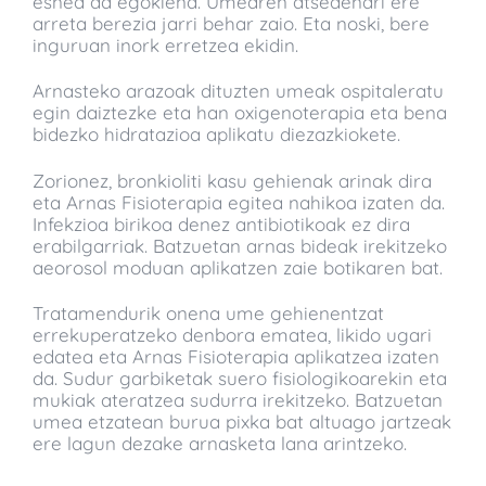
esnea da egokiena. Umearen atsedenari ere
arreta berezia jarri behar zaio. Eta noski, bere
inguruan inork erretzea ekidin.
Arnasteko arazoak dituzten umeak ospitaleratu
egin daiztezke eta han oxigenoterapia eta bena
bidezko hidratazioa aplikatu diezazkiokete.
Zorionez, bronkioliti kasu gehienak arinak dira
eta Arnas Fisioterapia egitea nahikoa izaten da.
Infekzioa birikoa denez antibiotikoak ez dira
erabilgarriak. Batzuetan arnas bideak irekitzeko
aeorosol moduan aplikatzen zaie botikaren bat.
Tratamendurik onena ume gehienentzat
errekuperatzeko denbora ematea, likido ugari
edatea eta Arnas Fisioterapia aplikatzea izaten
da. Sudur garbiketak suero fisiologikoarekin eta
mukiak ateratzea sudurra irekitzeko. Batzuetan
umea etzatean burua pixka bat altuago jartzeak
ere lagun dezake arnasketa lana arintzeko.