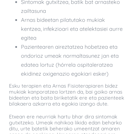
Sintomak gutxitzea, batik bat arnasteko
zailtasuna
Arnas bideetan pilatutako mukiak
kentzea, infekzioari eta atelektasiei aurre
egitea
Pazientearen aireztatzea hobetzea eta
ondorioz umeak normaltasunez jan eta
edatea lortuz (hórrela ospitaleratzea
ekidinez oxigenazio egokiari esker)
Esku terapien eta Arnas Fisioterapiaren bidez
mukiak kanporatzea lortzen da, bai goiko arnas
bideetan eta baita biriketatik ere eta pazienteek
bilakaera azkarra eta egokia izango dute.
Etxean ere neurriak hartu bhar dira sintomak
gutxitzeko. Umeak nahikoa likido edan beharko
ditu, urte batetik beherako umeentzat amaren