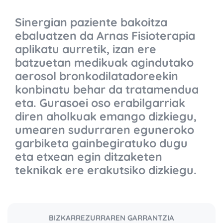
Sinergian paziente bakoitza
ebaluatzen da Arnas Fisioterapia
aplikatu aurretik, izan ere
batzuetan medikuak agindutako
aerosol bronkodilatadoreekin
konbinatu behar da tratamendua
eta. Gurasoei oso erabilgarriak
diren aholkuak emango dizkiegu,
umearen sudurraren eguneroko
garbiketa gainbegiratuko dugu
eta etxean egin ditzaketen
teknikak ere erakutsiko dizkiegu.
BIZKARREZURRAREN GARRANTZIA