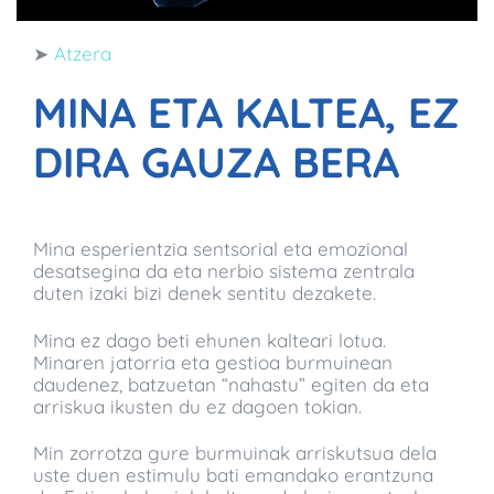
➤
Atzera
MINA ETA KALTEA, EZ
DIRA GAUZA BERA
Mina esperientzia sentsorial eta emozional
desatsegina da eta nerbio sistema zentrala
duten izaki bizi denek sentitu dezakete.
Mina ez dago beti ehunen kalteari lotua.
Minaren jatorria eta gestioa burmuinean
daudenez, batzuetan “nahastu” egiten da eta
arriskua ikusten du ez dagoen tokian.
Min zorrotza gure burmuinak arriskutsua dela
uste duen estimulu bati emandako erantzuna