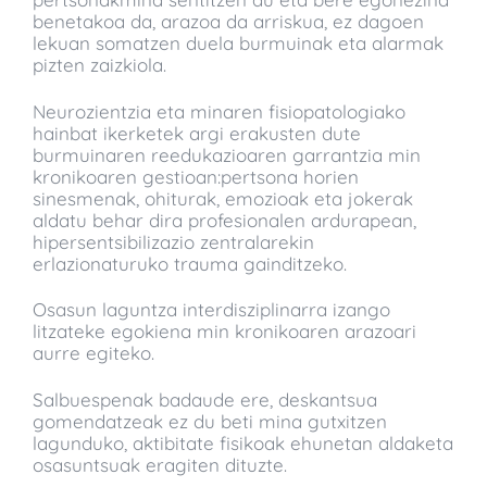
benetakoa da, arazoa da arriskua, ez dagoen
lekuan somatzen duela burmuinak eta alarmak
pizten zaizkiola.
Neurozientzia eta minaren fisiopatologiako
hainbat ikerketek argi erakusten dute
burmuinaren reedukazioaren garrantzia min
kronikoaren gestioan:pertsona horien
sinesmenak, ohiturak, emozioak eta jokerak
aldatu behar dira profesionalen ardurapean,
hipersentsibilizazio zentralarekin
erlazionaturuko trauma gainditzeko.
Osasun laguntza interdisziplinarra izango
litzateke egokiena min kronikoaren arazoari
aurre egiteko.
Salbuespenak badaude ere, deskantsua
gomendatzeak ez du beti mina gutxitzen
lagunduko, aktibitate fisikoak ehunetan aldaketa
osasuntsuak eragiten dituzte.