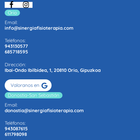
Orio
Email:
info@sinergiafisioterapia.com
Teléfonos:
943130577
685718595
Dirección:
Ibai-Ondo Ibilbidea, 1, 20810 Orio, Gipuzkoa
Valoranos en
Donostia-San Sebastián
Email:
donostia@sinergiafisioterapia.com
Teléfonos:
943087615
611798098