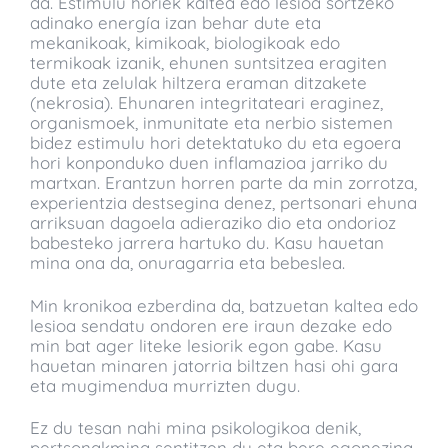
da. Estimulu horiek kaltea edo lesioa sortzeko
adinako energía izan behar dute eta
mekanikoak, kimikoak, biologikoak edo
termikoak izanik, ehunen suntsitzea eragiten
dute eta zelulak hiltzera eraman ditzakete
(nekrosia). Ehunaren integritateari eraginez,
organismoek, inmunitate eta nerbio sistemen
bidez estimulu hori detektatuko du eta egoera
hori konponduko duen inflamazioa jarriko du
martxan. Erantzun horren parte da min zorrotza,
experientzia destsegina denez, pertsonari ehuna
arriksuan dagoela adieraziko dio eta ondorioz
babesteko jarrera hartuko du. Kasu hauetan
mina ona da, onuragarria eta bebeslea.
Min kronikoa ezberdina da, batzuetan kaltea edo
lesioa sendatu ondoren ere iraun dezake edo
min bat ager liteke lesiorik egon gabe. Kasu
hauetan minaren jatorria biltzen hasi ohi gara
eta mugimendua murrizten dugu.
Ez du tesan nahi mina psikologikoa denik,
pertsonakmina sentitzen du eta bere egonezina