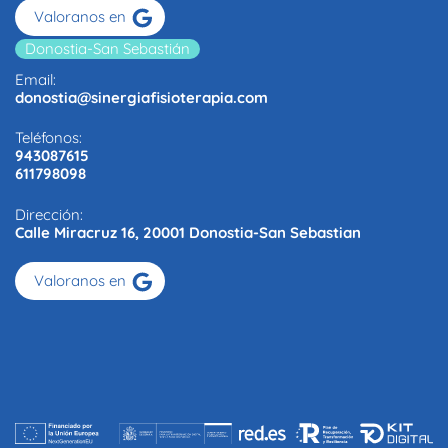
Valoranos en
Donostia-San Sebastián
Email:
donostia@sinergiafisioterapia.com
Teléfonos:
943087615
611798098
Dirección:
Calle Miracruz 16, 20001 Donostia-San Sebastian
Valoranos en