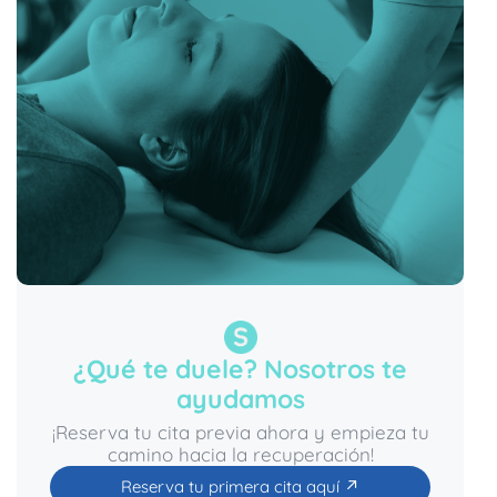
¿Qué te duele? Nosotros te
ayudamos
¡Reserva tu cita previa ahora y empieza tu
camino hacia la recuperación!
Reserva tu primera cita aquí ↗