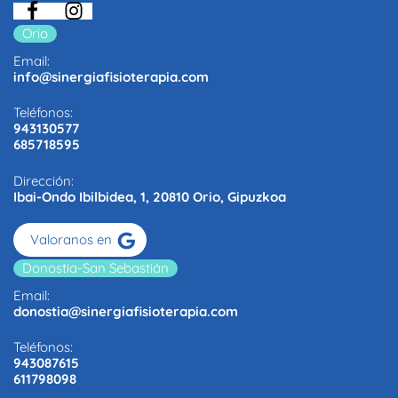
Orio
Email:
info@sinergiafisioterapia.com
Teléfonos:
943130577
685718595
Dirección:
Ibai-Ondo Ibilbidea, 1, 20810 Orio, Gipuzkoa
Valoranos en
Donostia-San Sebastián
Email:
donostia@sinergiafisioterapia.com
Teléfonos:
943087615
611798098