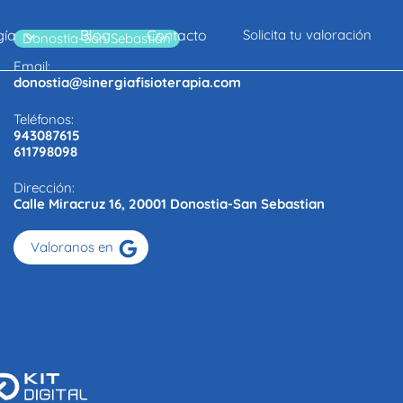
Solicita tu valoración
gía
Blog
Contacto
Donostia-San Sebastián
Email:
donostia@sinergiafisioterapia.com
Teléfonos:
943087615
611798098
Dirección:
Calle Miracruz 16, 20001 Donostia-San Sebastian
Valoranos en