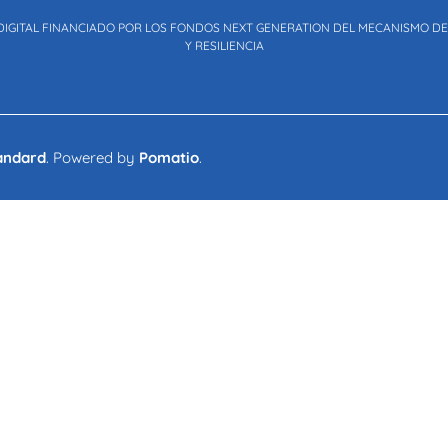
DIGITAL FINANCIADO POR LOS FONDOS NEXT GENERATION DEL MECANISMO D
Y RESILIENCIA
andard
. Powered by
Pomatio
.