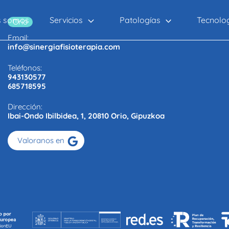
Servicios
Patologías
Tecnolo
s somos
Orio
Email:
info@sinergiafisioterapia.com
Teléfonos:
943130577
685718595
Dirección:
Ibai-Ondo Ibilbidea, 1, 20810 Orio, Gipuzkoa
Valoranos en