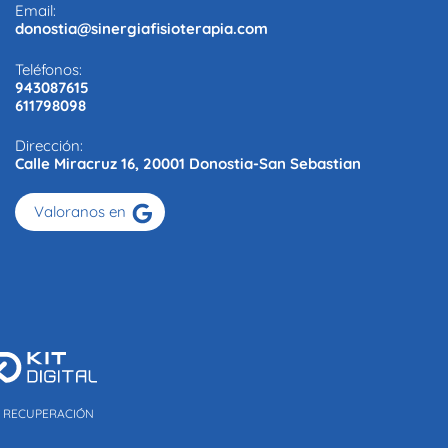
Email:
donostia@sinergiafisioterapia.com
Teléfonos:
943087615
611798098
Dirección:
Calle Miracruz 16, 20001 Donostia-San Sebastian
Valoranos en
E RECUPERACIÓN